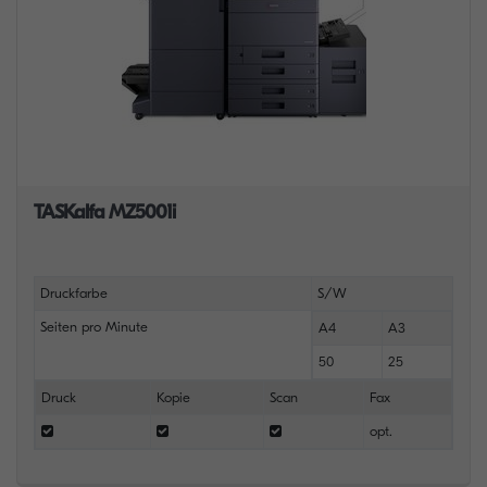
TASKalfa MZ5001i
Druckfarbe
S/W
Seiten pro Minute
A4
A3
50
25
Druck
Kopie
Scan
Fax
opt.