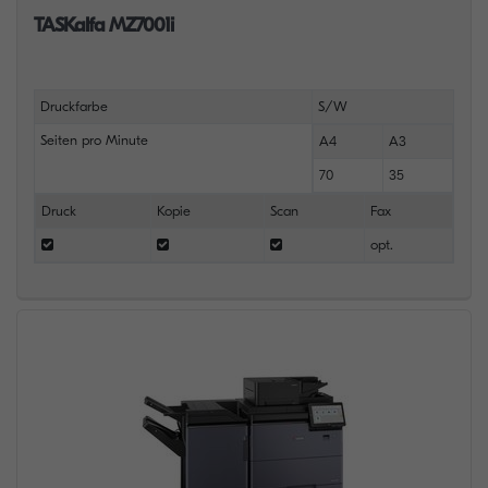
TASKalfa MZ7001i
Druckfarbe
S/W
Seiten pro Minute
A4
A3
70
35
Druck
Kopie
Scan
Fax
opt.