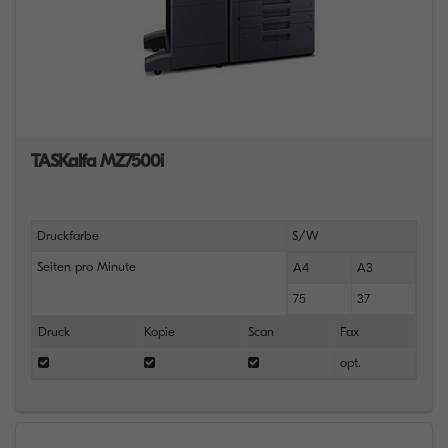
TASKalfa MZ7500i
Druckfarbe
S/W
Seiten pro Minute
A4
A3
75
37
Druck
Kopie
Scan
Fax
opt.