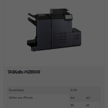
TASKalfa MZ8500i
Druckfarbe
S/W
Seiten pro Minute
A4
A3
85
42