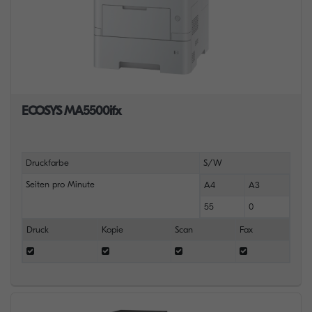
ECOSYS MA5500ifx
Druckfarbe
S/W
Seiten pro Minute
A4
A3
55
0
Druck
Kopie
Scan
Fax