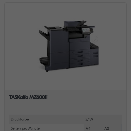
TASKalfa MZ6001i
Druckfarbe
S/W
Seiten pro Minute
A4
A3