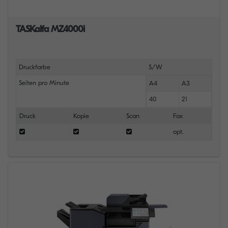
TASKalfa MZ4000i
Druckfarbe
S/W
Seiten pro Minute
A4
A3
40
21
Druck
Kopie
Scan
Fax
opt.