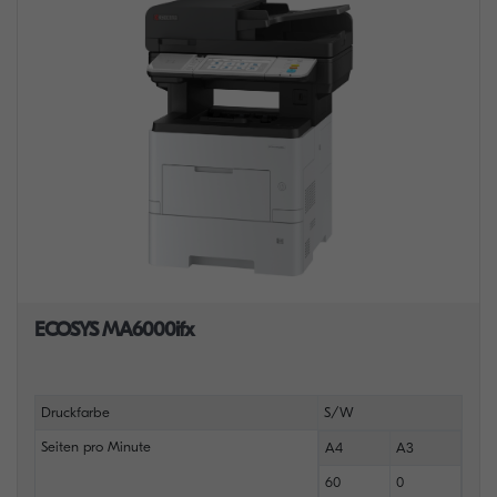
ECOSYS MA6000ifx
Druckfarbe
S/W
Seiten pro Minute
A4
A3
60
0