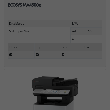
ECOSYS MA4500x
Druckfarbe
S/W
Seiten pro Minute
A4
A3
45
0
Druck
Kopie
Scan
Fax