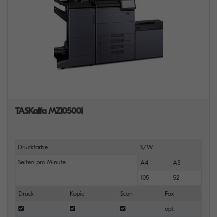
TASKalfa MZ10500i
Druckfarbe
S/W
Seiten pro Minute
A4
A3
105
52
Druck
Kopie
Scan
Fax
opt.