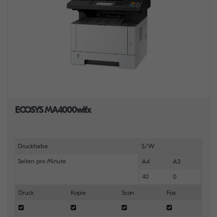
ECOSYS MA4000wifx
Druckfarbe
S/W
Seiten pro Minute
A4
A3
40
0
Druck
Kopie
Scan
Fax