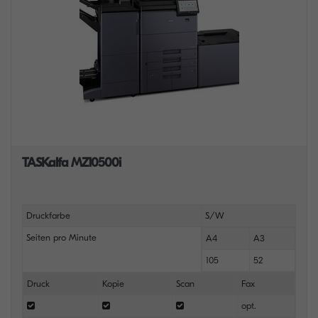
TASKalfa MZ10500i
Druckfarbe
S/W
Seiten pro Minute
A4
A3
105
52
Druck
Kopie
Scan
Fax
opt.