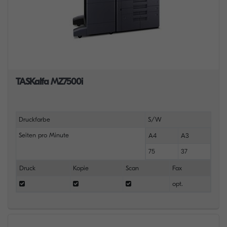
TASKalfa MZ7500i
Druckfarbe
S/W
Seiten pro Minute
A4
A3
75
37
Druck
Kopie
Scan
Fax
opt.