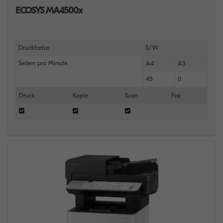
ECOSYS MA4500x
Druckfarbe
S/W
Seiten pro Minute
A4
A3
45
0
Druck
Kopie
Scan
Fax