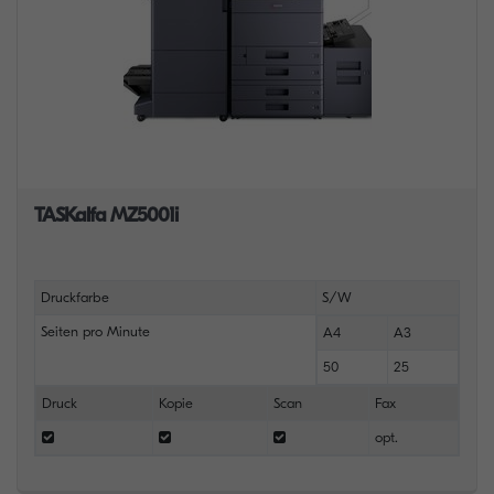
TASKalfa MZ5001i
Druckfarbe
S/W
Seiten pro Minute
A4
A3
50
25
Druck
Kopie
Scan
Fax
opt.