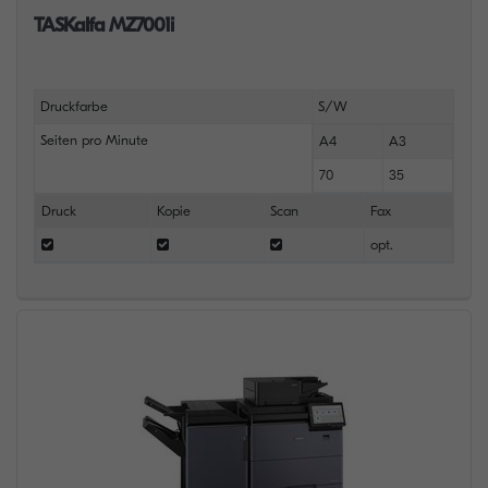
TASKalfa MZ7001i
Druckfarbe
S/W
Seiten pro Minute
A4
A3
70
35
Druck
Kopie
Scan
Fax
opt.