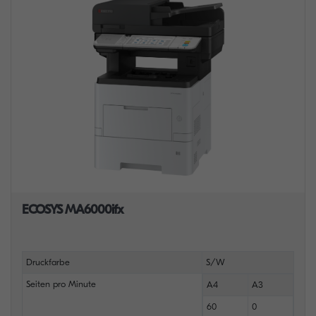
ECOSYS MA6000ifx
Druckfarbe
S/W
Seiten pro Minute
A4
A3
60
0