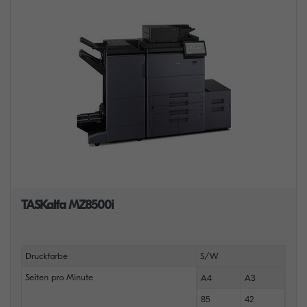
TASKalfa MZ8500i
Druckfarbe
S/W
Seiten pro Minute
A4
A3
85
42