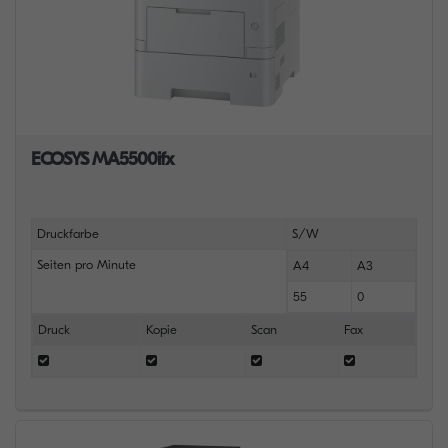
ECOSYS MA5500ifx
Druckfarbe
S/W
Seiten pro Minute
A4
A3
55
0
Druck
Kopie
Scan
Fax