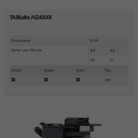
TASKalfa MZ4000i
Druckfarbe
S/W
Seiten pro Minute
A4
A3
40
21
Druck
Kopie
Scan
Fax
opt.