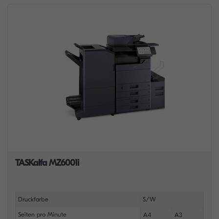
TASKalfa MZ6001i
Druckfarbe
S/W
Seiten pro Minute
A4
A3