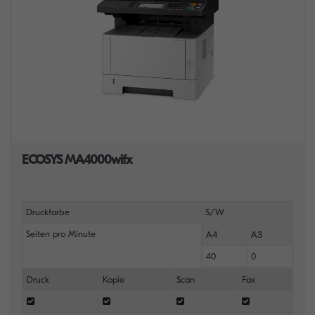
ECOSYS MA4000wifx
Druckfarbe
S/W
Seiten pro Minute
A4
A3
40
0
Druck
Kopie
Scan
Fax