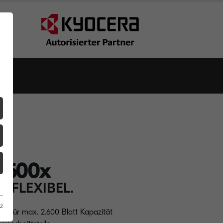
4500x
, FLEXIBEL.
z
en für max. 2.600 Blatt Kapazität