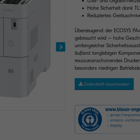
USB- und GigaBit-Netzwe
Hohe Sicherheit dank TLS
Reduziertes Geräuschnive
Überzeugend: der ECOSYS PA45
gebraucht wird – hohe Geschwi
umfangreicher Sicherheitsauss
äußerst langlebigen Komponen
ressourcenschonendes Drucken. 
besonders niedrigen Betriebsko
Datenblatt downloaden